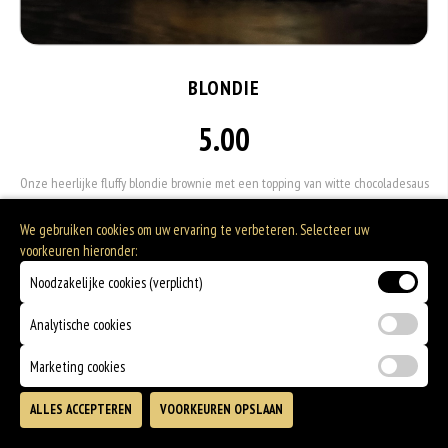
BLONDIE
5.00
Onze heerlijke fluffy blondie brownie met een topping van witte chocoladesaus
en gebrande pistachenoten.
We gebruiken cookies om uw ervaring te verbeteren. Selecteer uw
Every bite needs to be perfect!
voorkeuren hieronder:
Noodzakelijke cookies (verplicht)
Allergenen informatie
Analytische cookies
Gluten is een eiwit dat van nature voorkomt in bepaalde granen.
Voorbeelden van glutenhoudende granen zijn tarwe, kamut, spelt, gerst en
Marketing cookies
rogge. Gluten geven elasticiteit aan de producten die van het meel gemaakt
worden. Hoe meer gluten het meel bevat, des
ALLES ACCEPTEREN
VOORKEUREN OPSLAAN
Eieren worden verwerkt in heel veel producten. Kippeneieren zijn de meest
TOEVOEGEN
gebruikte soorten eieren. Kippenei-eiwit kan hierbij allergische reacties
veroorzaken.