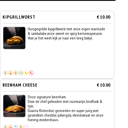
KIPGRILLWORST
€ 10.00
Huisgegrilde kipgrillworst met onze eigen marinade
& sambalolie,onze sweet en spicy kerriemayonaise.
Voor je het weet kijk je naar een leeg bakje.
BEENHAM CHEESE
€ 10.00
Onze signature beenham.
Door de chef gebraden met rozemarijn, knoflook &
tijm,
Daarna flinterdun gesneden en super juicy, met
gesmolten cheddar, ijsbergsla, vleestomaat en onze
honing-mosterdsaus.