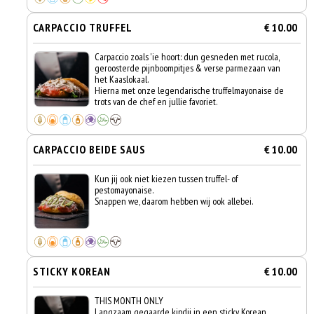
CARPACCIO TRUFFEL
€ 10.00
Carpaccio zoals 'ie hoort: dun gesneden met rucola,
geroosterde pijnboompitjes & verse parmezaan van
het Kaaslokaal.
Hierna met onze legendarische truffelmayonaise de
trots van de chef en jullie favoriet.
CARPACCIO BEIDE SAUS
€ 10.00
Kun jij ook niet kiezen tussen truffel- of
pestomayonaise.
Snappen we, daarom hebben wij ook allebei.
STICKY KOREAN
€ 10.00
THIS MONTH ONLY
Langzaam gegaarde kipdij in een sticky Korean