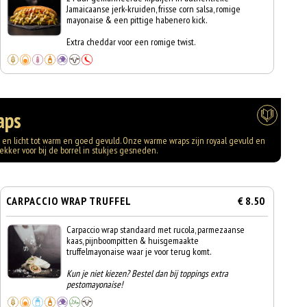
Jamaicaanse jerk-kruiden, frisse corn salsa, romige
mayonaise & een pittige habenero kick.
Extra cheddar voor een romige twist.
aps
is en licht tot warm en goed gevuld. Onze warme wraps zijn royaal gevuld en
 lekker voor bij de borrel in stukjes gesneden.
CARPACCIO WRAP TRUFFEL
€ 8.50
Carpaccio wrap standaard met rucola, parmezaanse
kaas, pijnboompitten & huisgemaakte
truffelmayonaise waar je voor terug komt.
Kun je niet kiezen? Bestel dan bij toppings extra
pestomayonaise!