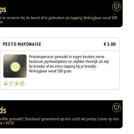
ps
e serveren bij de borrel of te gebruiken als topping. Verkrijgbaar vanaf 100
am.
PESTO MAYONAISE
€ 3.00
Pestomayonaise gemaakt in eigen keuken, verse
basilicum, pijnboompitten en olijfolie. Heerlijk als dip
bij broodje of als extra topping bij je broodje.
Verkrijgbaar vanaf 100 gram.
ds
t liefde gemaakt! Standaard geserveerd op een zacht wit puntje. Liever op een
ol + €0,50