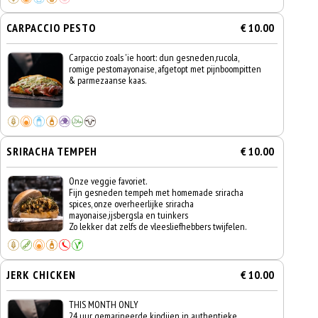
CARPACCIO PESTO
€ 10.00
Carpaccio zoals 'ie hoort: dun gesneden,rucola,
romige pestomayonaise, afgetopt met pijnboompitten
& parmezaanse kaas.
SRIRACHA TEMPEH
€ 10.00
Onze veggie favoriet.
Fijn gesneden tempeh met homemade sriracha
spices, onze overheerlijke sriracha
mayonaise,ijsbergsla en tuinkers
Zo lekker dat zelfs de vleesliefhebbers twijfelen.
JERK CHICKEN
€ 10.00
THIS MONTH ONLY
24 uur gemarineerde kipdijen in authentieke