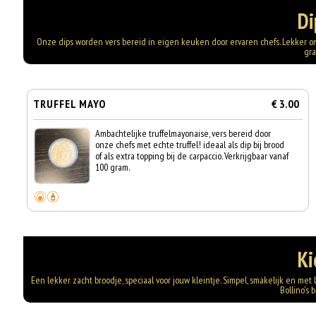
Di
Onze dips worden vers bereid in eigen keuken door ervaren chefs. Lekker om t
gr
TRUFFEL MAYO
€ 3.00
Ambachtelijke truffelmayonaise, vers bereid door
onze chefs met echte truffel! ideaal als dip bij brood
of als extra topping bij de carpaccio. Verkrijgbaar vanaf
100 gram.
Ki
Een lekker zacht broodje, speciaal voor jouw kleintje. Simpel, smakelijk en me
Bollino's b