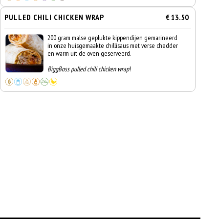
PULLED CHILI CHICKEN WRAP
€ 13.50
200 gram malse geplukte kippendijen gemarineerd
in onze huisgemaakte chillisaus met verse chedder
en warm uit de oven geserveerd.
BiggBoss pulled chili chicken wrap
!