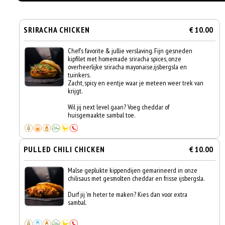
SRIRACHA CHICKEN
€ 10.00
Chef's favorite & jullie verslaving. Fijn gesneden
kipfilet met homemade sriracha spices, onze
overheerlijke sriracha mayonaise,ijsbergsla en
tuinkers.
Zacht, spicy en eentje waar je meteen weer trek van
krijgt.
Wil jij next level gaan? Voeg cheddar of
huisgemaakte sambal toe.
PULLED CHILI CHICKEN
€ 10.00
Malse geplukte kippendijen gemarineerd in onze
chilisaus met gesmolten cheddar en frisse ijsbergsla.
Durf jij 'm heter te maken? Kies dan voor extra
sambal.