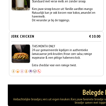
Standaard met verse melk. en zonder siroop.
Kies jouw siroop keuze uit: Vanille-aardbei-mango
Natuurlijk kan je ook kiezen voor kokos, amandel en
havermelk.
Dit verander je bij de toppings.
JERK CHICKEN
€ 10.00
THIS MONTH ONLY
24 uur gemarineerde kipdijen in authentieke
Jamaicaanse jerk-kruiden, frisse corn salsa, romige
mayonaise & een pittige habenero kick.
Extra cheddar voor een romige twist.
Belegde 
Ambachtelijke broodjes, vers uit eigen keuken. Kies jouw favoriete broodje van
broodje samen met toppings