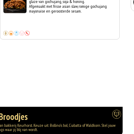
glaze van gochujang, soja & honing.
Afgemaakt met frisse asian slaw, romige gochujang
mayonaise en geroosterde sesam.
Broodjes
 bakkerij Keurhorst. Keuze uit: Bollino's bol, Ciabatta of Waldkorn. Stel jouw
 waar jij blij van wordt.