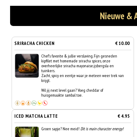
Nieuwe & 
SRIRACHA CHICKEN
€ 10.00
Chef's favorite & jullie verslaving. Fijn gesneden
kipfilet met homemade sriracha spices, onze
overheerlijke sriracha mayonaise,ijsbergsla en
tuinkers.
Zacht, spicy en eentje waar je meteen weer trek van
krijgt.
Wil jij next level gaan? Voeg cheddar of
huisgemaakte sambal toe.
ICED MATCHA LATTE
€ 4.95
Groen sapje? Nee meid!
Dit is main character energy!