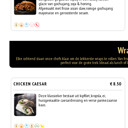
glaze van gochujang, soja & honing.
Afgemaakt met frisse asian slaw, romige gochujang
mayonaise en geroosterde sesam.
Wr
Elke ochtend staan onze chefs klaar om de lekkerste wraps te rollen. Van fr
perfect voor de grote trek. Ideaal als lunch of
CHICKEN CAESAR
€ 8.50
Deze klassieker bestaat uit kipfilet, kropsla, ei,
huisgemaakte caesardressing en verse parmezaanse
kaas.