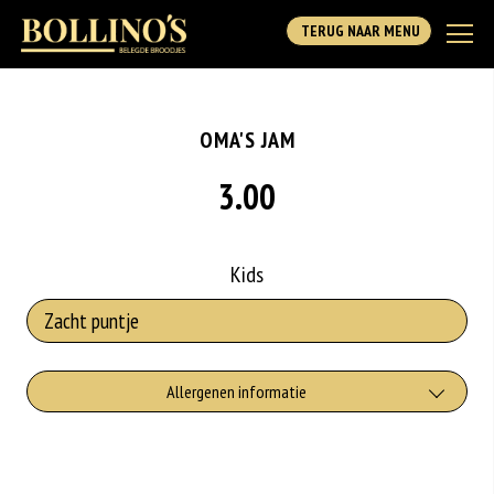
TERUG NAAR MENU
OMA'S JAM
3.00
Kids
Allergenen informatie
Gluten is een eiwit dat van nature voorkomt in bepaalde granen.
Voorbeelden van glutenhoudende granen zijn tarwe, kamut, spelt, gerst en
rogge. Gluten geven elasticiteit aan de producten die van het meel gemaakt
worden. Hoe meer gluten het meel bevat, des